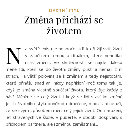
ŽIVOTNÍ STYL
Změna přichází se
životem
N
a světě existuje nespočet lidí, kteří žijí svůj život
v zaběhlém tempu a rituálech, které nehodlají
nijak změnit. Ve skutečnosti se najde daleko
méně lidí, kteří se do životní změny pustí a nemají z ní
strach. Ta větší polovina se k změnám a tedy nejistotám,
které přináší, snad ani nikdy nepřikloní.Proč tomu tak je,
když je změna vlastně součástí života, který žije každý z
nás? Měníme se celý život I když se lidi staví ke změně
jejich životního stylu poněkud odměřeně, mnozí ani netuší,
že se svým způsobem mění celý jejich život. Od narození,
let strávených ve škole, v pubertě, v období dospívání, s
příchodem partnera, ale i změnou zaměstnání…