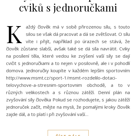
cviků s jednoručkami
K
aždý člověk má v sobě přirozenou sílu, s touto
silou se však dá pracovat a dá se zvětšovat. O sílu
víte i přijít, například po úrazech se stává, že
člověk zůstane slabší, avšak také se dá síla navrátit. Cviky
na posílení těla, které vedou ke zvýšení vaší síly se dají
cvičit s jednoručkami a to nejen v posilovně, ale i v pohodlí
domova. Jednoručky koupíte v každém lepším sportovním
http://www.msmt.cz/sport-1/msmt-rozdelilo-dotaci-
telovychove-a-stresnim-sportovnim obchodě, a to v
různých velikostech a s různou zátěží. Denní plán na
zvyšování síly člověka Pokud se rozhodujete, s jakou zátěží
jednoruček začít, mějte na mysli, že pomalými kroky člověk
zajde dál, a to platí i při zvyšování vaší…