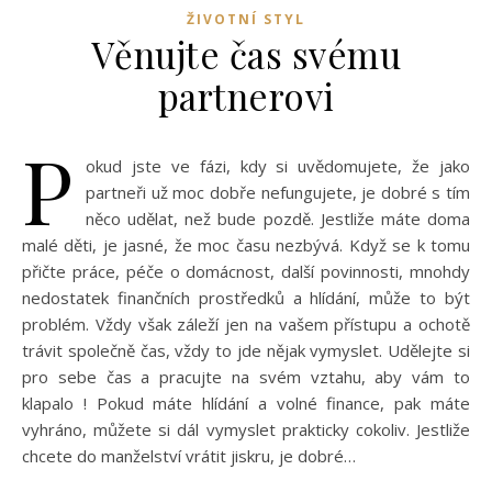
ŽIVOTNÍ STYL
Věnujte čas svému
partnerovi
P
okud jste ve fázi, kdy si uvědomujete, že jako
partneři už moc dobře nefungujete, je dobré s tím
něco udělat, než bude pozdě. Jestliže máte doma
malé děti, je jasné, že moc času nezbývá. Když se k tomu
přičte práce, péče o domácnost, další povinnosti, mnohdy
nedostatek finančních prostředků a hlídání, může to být
problém. Vždy však záleží jen na vašem přístupu a ochotě
trávit společně čas, vždy to jde nějak vymyslet. Udělejte si
pro sebe čas a pracujte na svém vztahu, aby vám to
klapalo ! Pokud máte hlídání a volné finance, pak máte
vyhráno, můžete si dál vymyslet prakticky cokoliv. Jestliže
chcete do manželství vrátit jiskru, je dobré…