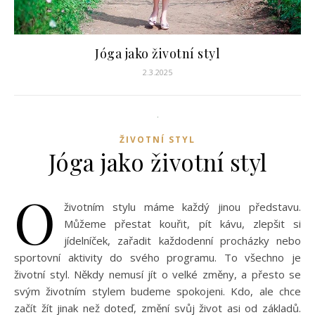
Jóga jako životní styl
2.3.2025
ŽIVOTNÍ STYL
Jóga jako životní styl
O
životním stylu máme každý jinou představu.
Můžeme přestat kouřit, pít kávu, zlepšit si
jídelníček, zařadit každodenní procházky nebo
sportovní aktivity do svého programu. To všechno je
životní styl. Někdy nemusí jít o velké změny, a přesto se
svým životním stylem budeme spokojeni. Kdo, ale chce
začít žít jinak než doteď, změní svůj život asi od základů.