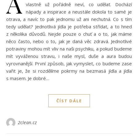
A
vlastně už pořádně neví, co udělat. Dochází
nápady a inspirace a neustále dokola to samé je
otrava, a navíc to pak jednomu už ani nechutná. Co s tím
tedy udělat? Jednotlivá jídla je potřeba střídat, a to hned
z několika důvodů. Nejde pouze o chuť a o to, jak máme
něco často, nebo o to, jak je daná věc zdravá. Jednotlivé
potraviny mohou mít vliv na naši psychiku, a pokud budeme
mít vyváženou stravu, i naše mysl, duše a aura budou
vyrovnanější. První způsob, jak vymyslet, co budeme zase
vařit je, že si rozdělíme pokrmy na bezmasá jídla a jídla
s masem. Je dobré…
ČÍST DÁLE
2clean.cz