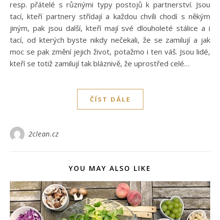
resp. přátelé s různými typy postojů k partnerství. Jsou
tací, kteří partnery střídají a každou chvíli chodí s někým
jiným, pak jsou další, kteří mají své dlouholeté stálice a i
tací, od kterých byste nikdy nečekali, že se zamilují a jak
moc se pak změní jejich život, potažmo i ten váš. Jsou lidé,
kteří se totiž zamilují tak bláznivě, že uprostřed celé…
ČÍST DÁLE
2clean.cz
YOU MAY ALSO LIKE