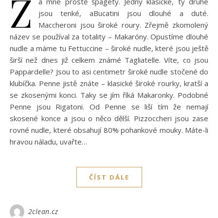
Z
a mne prostě špagety. Jedny klasické, ty druhé
jsou tenké, aBucatini jsou dlouhé a duté.
Maccheroni jsou široké roury. Zřejmě zkomolený
název se používal za totality – Makaróny. Opustíme dlouhé
nudle a máme tu Fettuccine – široké nudle, které jsou ještě
širší než dnes již celkem známé Tagliatelle. Víte, co jsou
Pappardelle? Jsou to asi centimetr široké nudle stočené do
klubíčka. Penne jistě znáte – klasické široké rourky, kratší a
se zkosenými konci. Taky se jím říká Makaronky. Podobné
Penne jsou Rigatoni. Od Penne se liší tím že nemají
skosené konce a jsou o něco dělší. Pizzoccheri jsou zase
rovné nudle, které obsahují 80% pohankové mouky. Máte-li
hravou náladu, uvařte…
ČÍST DÁLE
2clean.cz