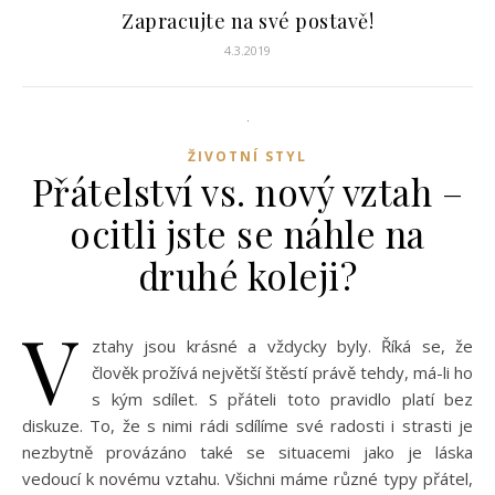
Zapracujte na své postavě!
4.3.2019
ŽIVOTNÍ STYL
Přátelství vs. nový vztah –
ocitli jste se náhle na
druhé koleji?
V
ztahy jsou krásné a vždycky byly. Říká se, že
člověk prožívá největší štěstí právě tehdy, má-li ho
s kým sdílet. S přáteli toto pravidlo platí bez
diskuze. To, že s nimi rádi sdílíme své radosti i strasti je
nezbytně provázáno také se situacemi jako je láska
vedoucí k novému vztahu. Všichni máme různé typy přátel,