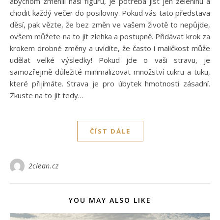
abychom změnili naší figuru, je potřeba jíst jen zeleninu a
chodit každý večer do posilovny. Pokud vás tato představa
děsí, pak vězte, že bez změn ve vašem životě to nepůjde,
ovšem můžete na to jít zlehka a postupně. Přidávat krok za
krokem drobné změny a uvidíte, že často i maličkost může
udělat velké výsledky! Pokud jde o vaši stravu, je
samozřejmě důležité minimalizovat množství cukru a tuku,
které přijímáte. Strava je pro úbytek hmotnosti zásadní.
Zkuste na to jít tedy…
ČÍST DÁLE
2clean.cz
YOU MAY ALSO LIKE