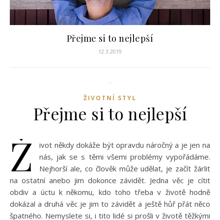
Přejme si to nejlepší
12.3.2019
ŽIVOTNÍ STYL
Přejme si to nejlepší
Ž
ivot někdy dokáže být opravdu náročný a je jen na
nás, jak se s těmi všemi problémy vypořádáme.
Nejhorší ale, co člověk může udělat, je začít žárlit
na ostatní anebo jim dokonce závidět. Jedna věc je cítit
obdiv a úctu k někomu, kdo toho třeba v životě hodně
dokázal a druhá věc je jim to závidět a ještě hůř přát něco
špatného. Nemyslete si, i tito lidé si prošli v životě těžkými