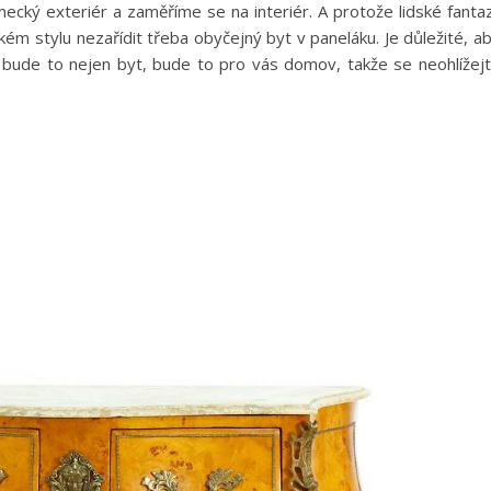
cký exteriér a zaměříme se na interiér. A protože lidské fantaz
ém stylu nezařídit třeba obyčejný byt v paneláku. Je důležité, a
ě, bude to nejen byt, bude to pro vás domov, takže se neohlížej