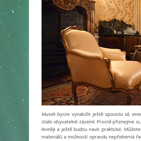
Museli byste vynaložit ještě spoustu sil, e
stalo obyvatelné zázemí. Prostě přiznejme si
levněji a ještě budou navíc praktické. Můžet
materiálů a možností opravdu nepřeberná řa