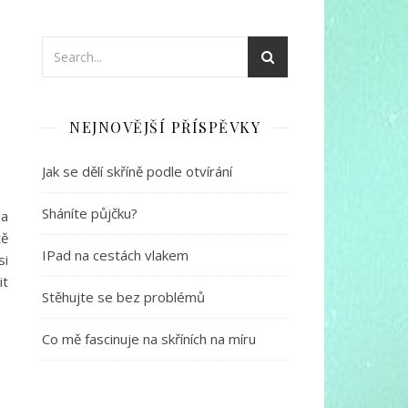
.
NEJNOVĚJŠÍ PŘÍSPĚVKY
Jak se dělí skříně podle otvírání
Sháníte půjčku?
 a
tě
IPad na cestách vlakem
si
it
Stěhujte se bez problémů
Co mě fascinuje na skříních na míru