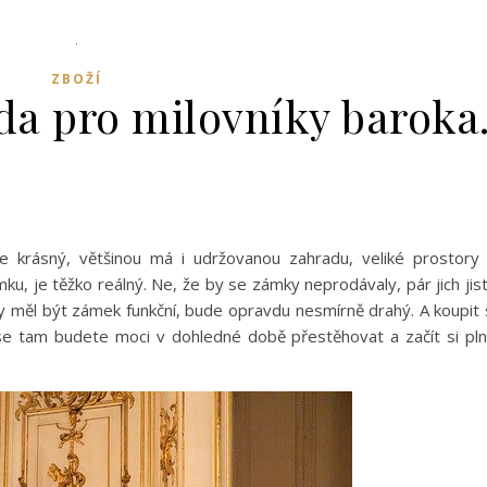
ZBOŽÍ
da pro milovníky baroka
e krásný, většinou má i udržovanou zahradu, veliké prostory
ku, je těžko reálný. Ne, že by se zámky neprodávaly, pár jich jis
by měl být zámek funkční, bude opravdu nesmírně drahý. A koupit 
se tam budete moci v dohledné době přestěhovat a začít si pln