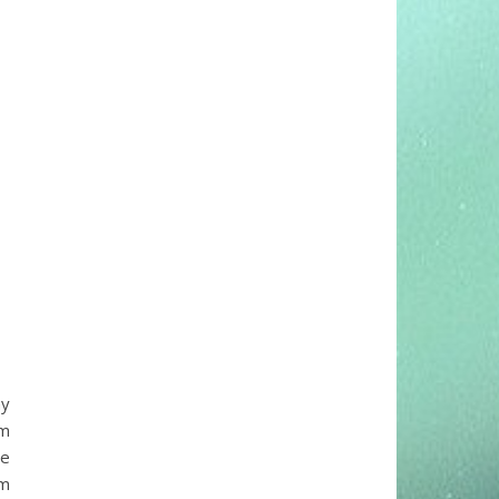
ny
em
je
ém