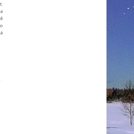
t.
 a
tě
do
rá