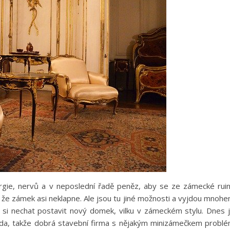
nergie, nervů a v neposlední řadě peněz, aby se ze zámecké rui
, že zámek asi neklapne. Ale jsou tu jiné možnosti a vyjdou mnoh
e si nechat postavit nový domek, vilku v zámeckém stylu. Dnes 
da, takže dobrá stavební firma s nějakým minizámečkem probl