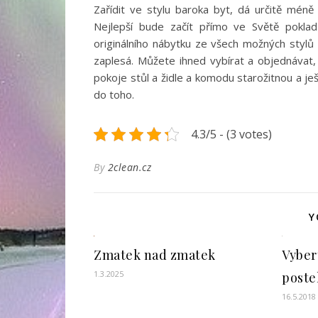
Zařídit ve stylu baroka byt, dá určitě mén
Nejlepší bude začít přímo ve Světě pokla
originálního nábytku ze všech možných styl
zaplesá. Můžete ihned vybírat a objednávat, 
pokoje stůl a židle a
komodu starožitnou
a ješ
do toho.
4.3/5 - (3 votes)
By
2clean.cz
Y
Zmatek nad zmatek
Vyber
1.3.2025
poste
16.5.2018