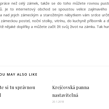
ě práce než celý zámek, takže se do toho můžete rovnou pusti
dů. Je to internetový obchod se spoustou velice zajímavého
ů a nad jejich zámeckým a starožitným nábytkem vám srdce urči
zámeckou postel, noční stolky, vitrínu, do kuchyně příborník a 
tě nějaké doplňky a můžete začít žít svůj život na zámku. Tak hu
OU MAY ALSO LIKE
Krejčovská panna
te si tu správnou
nastavitelná
l
20.1.2018