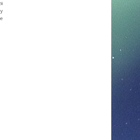
ii
by
te