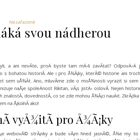
Nezařazené
láká svou nádherou
li, a ani nevÃ­te, proÄ byste tam mÄ›li zavÃ­tat? OdpovÄ›Ä 
s bohatou historiÃ­. Ale i pro Å¾Ã¡ky, kterÃ© historie ani troc
et sem uÅ¾Ã­t. Ano, mluvÃ­me zde o moÅ¾nosti vyrazit si sem
izuje naÅ¡e spoleÄnost Rikitan, vÃ¡s jistÄ› oslovÃ­. Nejen histori
 znalostÃ­, dovednostÃ­, co se zde mohou Å¾Ã¡ci nauÄit. ZkrÃ¡tka
em na Å¡kolnÃ­ akci!
nÃ­ vyÅ¾itÃ­ pro Å¾Ã¡ky
aÅ¡e webovÃ© strÃ¡nky a bude vÃ¡m hned jasnÃ©, Å¾e my to