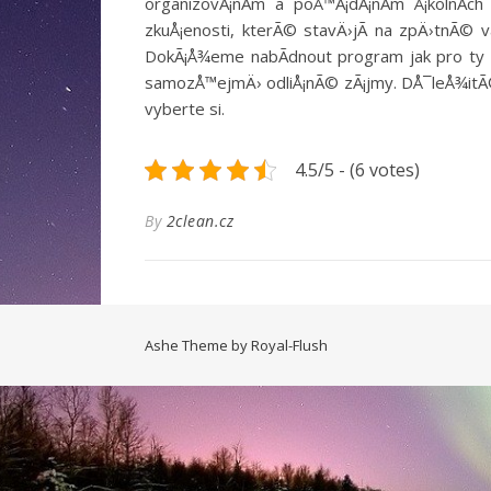
organizovÃ¡nÃ­m a poÅ™Ã¡dÃ¡nÃ­m Å¡kolnÃ­
zkuÅ¡enosti, kterÃ© stavÄ›jÃ­ na zpÄ›tnÃ© v
DokÃ¡Å¾eme nabÃ­dnout program jak pro ty nej
samozÅ™ejmÄ› odliÅ¡nÃ© zÃ¡jmy. DÅ¯leÅ¾itÃ© al
vyberte si.
4.5/5 - (6 votes)
By
2clean.cz
Ashe Theme by
Royal-Flush