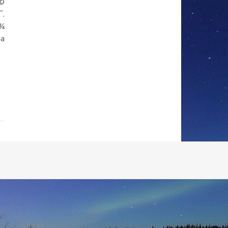
Ã©
¯.
Å¾
 a