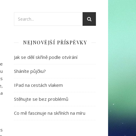
NEJNOVĚJŠÍ PŘÍSPĚVKY
Jak se dělí skříně podle otvírání
je
hu
Sháníte půjčku?
 s
IPad na cestách vlakem
e,
 a
Stěhujte se bez problémů
Co mě fascinuje na skříních na míru
 s