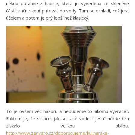
někdo potáhne z hadice, která je vyvedena ze skleněné
části, začne kouř putovat do vody. Tam se ochladí, což jest
účelem a potom je prý lepší než klasický.
To je ovšem věc názoru a nebudeme to nikomu vyvracet.
Faktem je, že si fáro, jak se také vodnici ještě někde říká
získalo velikou oblibu,
http://www.zenysro.cz/doporucujeme/kulinarske-