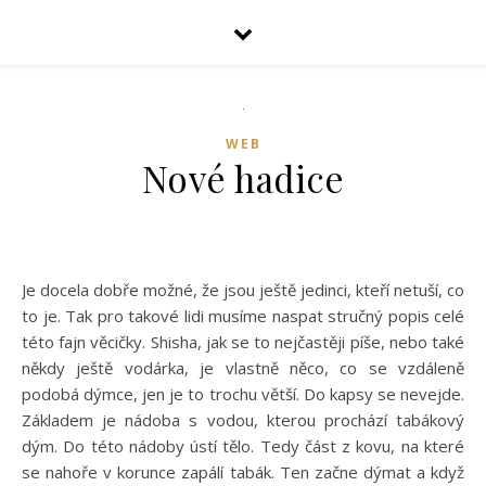
WEB
Nové hadice
Je docela dobře možné, že jsou ještě jedinci, kteří netuší, co
to je. Tak pro takové lidi musíme naspat stručný popis celé
této fajn věcičky. Shisha, jak se to nejčastěji píše, nebo také
někdy ještě vodárka, je vlastně něco, co se vzdáleně
podobá dýmce, jen je to trochu větší. Do kapsy se nevejde.
Základem je nádoba s vodou, kterou prochází tabákový
dým. Do této nádoby ústí tělo. Tedy část z kovu, na které
se nahoře v korunce zapálí tabák. Ten začne dýmat a když