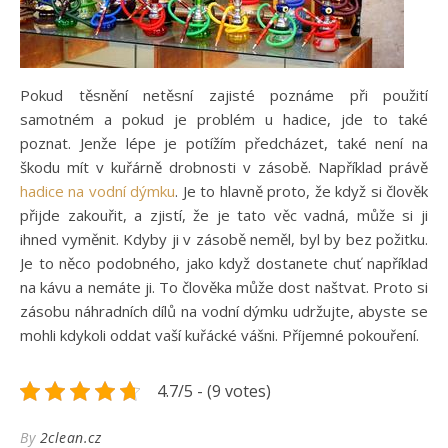
Pokud těsnění netěsní zajisté poznáme při použití
samotném a pokud je problém u hadice, jde to také
poznat. Jenže lépe je potížím předcházet, také není na
škodu mít v kuřárně drobnosti v zásobě. Například právě
hadice na vodní dýmku
. Je to hlavně proto, že když si člověk
přijde zakouřit, a zjistí, že je tato věc vadná, může si ji
ihned vyměnit. Kdyby ji v zásobě neměl, byl by bez požitku.
Je to něco podobného, jako když dostanete chuť například
na kávu a nemáte ji. To člověka může dost naštvat. Proto si
zásobu náhradních dílů na vodní dýmku udržujte, abyste se
mohli kdykoli oddat vaší kuřácké vášni. Příjemné pokouření.
4.7/5 - (9 votes)
By
2clean.cz