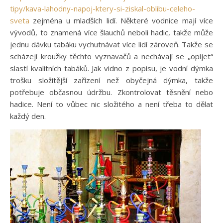
tipy/kava-lahodny-napoj-ktery-si-ziskal-oblibu-celeho-
sveta
zejména u mladších lidí. Některé vodnice mají více
vývodů, to znamená více šlauchů neboli hadic, takže může
jednu dávku tabáku vychutnávat více lidí zároveň. Takže se
scházejí kroužky těchto vyznavačů a nechávají se „opíjet“
slastí kvalitních tabáků. Jak vidno z popisu, je vodní dýmka
trošku složitější zařízení než obyčejná dýmka, takže
potřebuje občasnou údržbu. Zkontrolovat těsnění nebo
hadice. Není to vůbec nic složitého a není třeba to dělat
každý den.